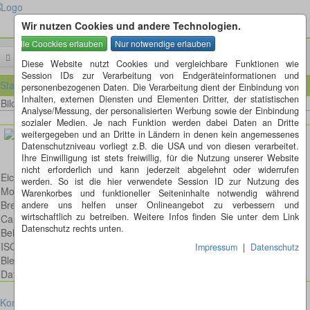
Wir nutzen Cookies und andere Technologien.
Menü
Diese Website nutzt Cookies und vergleichbare Funktionen wie
Session IDs zur Verarbeitung von Endgeräteinformationen und
Startseite
personenbezogenen Daten. Die Verarbeitung dient der Einbindung von
Inhalten, externen Diensten und Elementen Dritter, der statistischen
Bild 14 von 16
Bilder
Analyse/Messung, der personalisierten Werbung sowie der Einbindung
sozialer Medien. Je nach Funktion werden dabei Daten an Dritte
weitergegeben und an Dritte in Ländern in denen kein angemessenes
Datenschutzniveau vorliegt z.B. die USA und von diesen verarbeitet.
Ihre Einwilligung ist stets freiwillig, für die Nutzung unserer Website
nicht erforderlich und kann jederzeit abgelehnt oder widerrufen
Eichhörnchen
werden. So ist die hier verwendete Session ID zur Nutzung des
Model: Canon EOS 600D
Warenkorbes und funktioneller Seiteninhalte notwendig während
Brennweite: 300mm
andere uns helfen unser Onlineangebot zu verbessern und
wirtschaftlich zu betreiben. Weitere Infos finden Sie unter dem Link
Canon EF 300mm 1:4,0 L IS USM
Datenschutz rechts unten.
Belichtungsdauer : 1/500
ISO: 2000
Impressum
|
Datenschutz
Blende: f/4.0
Datum: 2013:09:07 17:58:21
Kontakt
Impressum
Datenschutz
Cookies