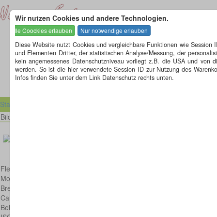
Wir nutzen Cookies und andere Technologien.
Diese Website nutzt Cookies und vergleichbare Funktionen wie Session 
und Elementen Dritter, der statistischen Analyse/Messung, der personal
kein angemessenes Datenschutzniveau vorliegt z.B. die USA und von diese
werden. So ist die hier verwendete Session ID zur Nutzung des Warenkor
Infos finden Sie unter dem Link Datenschutz rechts unten.
Startseite
Bild 61 von 1269
Bilder
Fleissige Biene
Model: Canon EOS 6D
Brennweite: 100mm
Canon EF 100mm 2,8 L IS USM Macro
Belichtungsdauer : 1/160