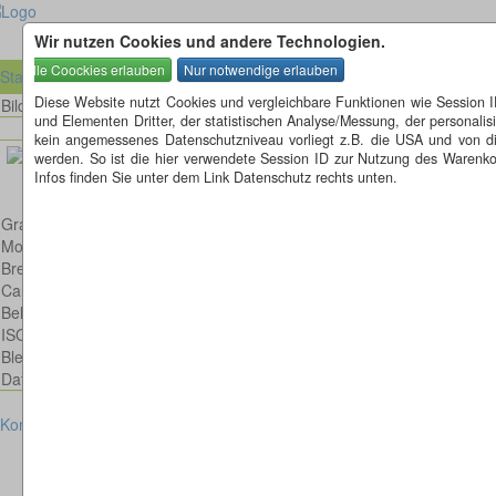
Wir nutzen Cookies und andere Technologien.
Startseite
Diese Website nutzt Cookies und vergleichbare Funktionen wie Session 
Bild 6 von 80
Bilder
und Elementen Dritter, der statistischen Analyse/Messung, der personal
kein angemessenes Datenschutzniveau vorliegt z.B. die USA und von diese
werden. So ist die hier verwendete Session ID zur Nutzung des Warenkor
Infos finden Sie unter dem Link Datenschutz rechts unten.
Grashüpfer
Model: Canon EOS 6D
Brennweite: 100mm
Canon EF 100mm 2,8 L IS USM Macro
Belichtungsdauer : 1/125
ISO: 200
Blende: f/6.3
Datum: 2022:05:24 13:47:01
Kontakt
Impressum
Datenschutz
Cookies