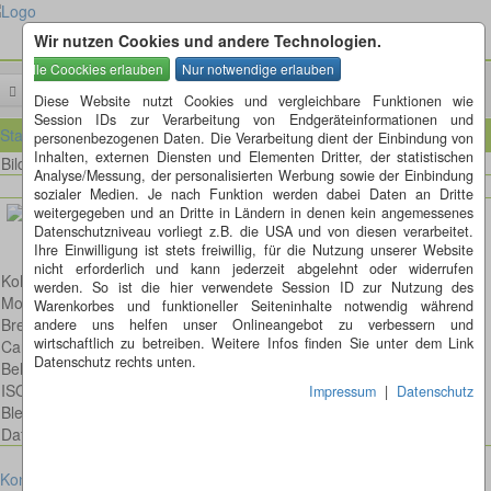
Wir nutzen Cookies und andere Technologien.
Menü
Diese Website nutzt Cookies und vergleichbare Funktionen wie
Session IDs zur Verarbeitung von Endgeräteinformationen und
Startseite
personenbezogenen Daten. Die Verarbeitung dient der Einbindung von
Inhalten, externen Diensten und Elementen Dritter, der statistischen
Bild 42 von 335
Bilder
Analyse/Messung, der personalisierten Werbung sowie der Einbindung
sozialer Medien. Je nach Funktion werden dabei Daten an Dritte
weitergegeben und an Dritte in Ländern in denen kein angemessenes
Datenschutzniveau vorliegt z.B. die USA und von diesen verarbeitet.
Ihre Einwilligung ist stets freiwillig, für die Nutzung unserer Website
nicht erforderlich und kann jederzeit abgelehnt oder widerrufen
Kohlmeise
werden. So ist die hier verwendete Session ID zur Nutzung des
Model: Canon EOS 6D
Warenkorbes und funktioneller Seiteninhalte notwendig während
Brennweite: 300mm
andere uns helfen unser Onlineangebot zu verbessern und
wirtschaftlich zu betreiben. Weitere Infos finden Sie unter dem Link
Canon EF 300mm 1:4,0 L IS USM
Datenschutz rechts unten.
Belichtungsdauer : 1/320
ISO: 320
Impressum
|
Datenschutz
Blende: f/4.0
Datum: 2017:11:04 12:20:45
Kontakt
Impressum
Datenschutz
Cookies