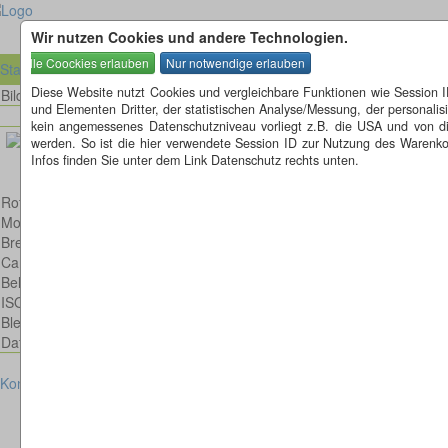
Wir nutzen Cookies und andere Technologien.
Startseite
Diese Website nutzt Cookies und vergleichbare Funktionen wie Session 
Bild 16 von 20
Bilder
und Elementen Dritter, der statistischen Analyse/Messung, der personal
kein angemessenes Datenschutzniveau vorliegt z.B. die USA und von diese
werden. So ist die hier verwendete Session ID zur Nutzung des Warenkor
Infos finden Sie unter dem Link Datenschutz rechts unten.
Rotkehlchen
Model: Canon EOS 600D
Brennweite: 300mm
Canon EF 300mm 1:4,0 L IS USM
Belichtungsdauer : 1/500
ISO: 1250
Blende: f/4.0
Datum: 2013:12:01 13:29:33
Kontakt
Impressum
Datenschutz
Cookies