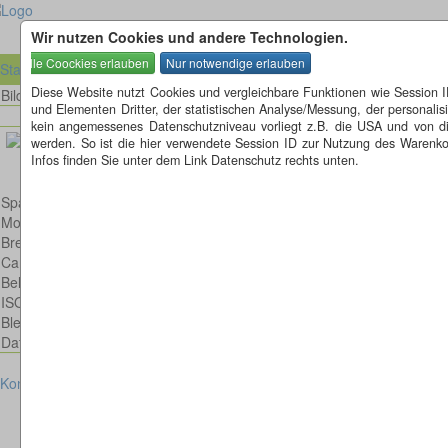
Wir nutzen Cookies und andere Technologien.
Startseite
Diese Website nutzt Cookies und vergleichbare Funktionen wie Session 
Bild 18 von 35
Bilder
und Elementen Dritter, der statistischen Analyse/Messung, der personal
kein angemessenes Datenschutzniveau vorliegt z.B. die USA und von diese
werden. So ist die hier verwendete Session ID zur Nutzung des Warenkor
Infos finden Sie unter dem Link Datenschutz rechts unten.
Spatz
Model: Canon EOS 600D
Brennweite: 300mm
Canon EF 300mm 1:4,0 L IS USM
Belichtungsdauer : 1/2000
ISO: 400
Blende: f/4.0
Datum: 2013:05:02 14:57:42
Kontakt
Impressum
Datenschutz
Cookies