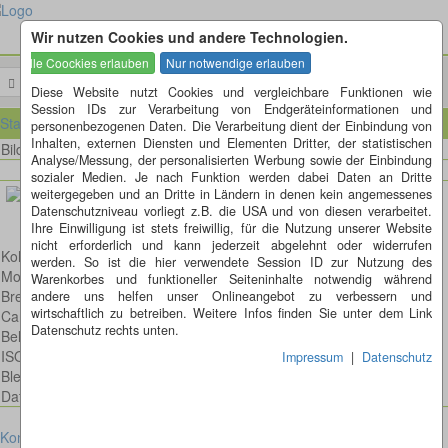
Wir nutzen Cookies und andere Technologien.
Menü
Diese Website nutzt Cookies und vergleichbare Funktionen wie
Session IDs zur Verarbeitung von Endgeräteinformationen und
Startseite
personenbezogenen Daten. Die Verarbeitung dient der Einbindung von
Inhalten, externen Diensten und Elementen Dritter, der statistischen
Bild 112 von 335
Bilder
Analyse/Messung, der personalisierten Werbung sowie der Einbindung
sozialer Medien. Je nach Funktion werden dabei Daten an Dritte
weitergegeben und an Dritte in Ländern in denen kein angemessenes
Datenschutzniveau vorliegt z.B. die USA und von diesen verarbeitet.
Ihre Einwilligung ist stets freiwillig, für die Nutzung unserer Website
nicht erforderlich und kann jederzeit abgelehnt oder widerrufen
Kohlmeise
werden. So ist die hier verwendete Session ID zur Nutzung des
Model: Canon EOS 6D
Warenkorbes und funktioneller Seiteninhalte notwendig während
Brennweite: 300mm
andere uns helfen unser Onlineangebot zu verbessern und
wirtschaftlich zu betreiben. Weitere Infos finden Sie unter dem Link
Canon EF 300mm 1:4,0 L IS USM
Datenschutz rechts unten.
Belichtungsdauer : 1/320
ISO: 250
Impressum
|
Datenschutz
Blende: f/5.0
Datum: 2014:11:01 13:41:23
Kontakt
Impressum
Datenschutz
Cookies