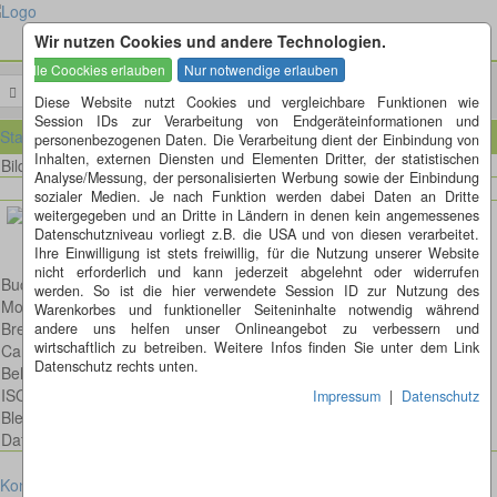
Wir nutzen Cookies und andere Technologien.
Menü
Diese Website nutzt Cookies und vergleichbare Funktionen wie
Session IDs zur Verarbeitung von Endgeräteinformationen und
Startseite
personenbezogenen Daten. Die Verarbeitung dient der Einbindung von
Inhalten, externen Diensten und Elementen Dritter, der statistischen
Bild 24 von 35
Bilder
Analyse/Messung, der personalisierten Werbung sowie der Einbindung
sozialer Medien. Je nach Funktion werden dabei Daten an Dritte
weitergegeben und an Dritte in Ländern in denen kein angemessenes
Datenschutzniveau vorliegt z.B. die USA und von diesen verarbeitet.
Ihre Einwilligung ist stets freiwillig, für die Nutzung unserer Website
nicht erforderlich und kann jederzeit abgelehnt oder widerrufen
Buchfink
werden. So ist die hier verwendete Session ID zur Nutzung des
Model: Canon EOS 600D
Warenkorbes und funktioneller Seiteninhalte notwendig während
Brennweite: 300mm
andere uns helfen unser Onlineangebot zu verbessern und
wirtschaftlich zu betreiben. Weitere Infos finden Sie unter dem Link
Canon EF 300mm 1:4,0 L IS USM
Datenschutz rechts unten.
Belichtungsdauer : 1/640
ISO: 200
Impressum
|
Datenschutz
Blende: f/4.0
Datum: 2013:02:10 13:35:00
Kontakt
Impressum
Datenschutz
Cookies