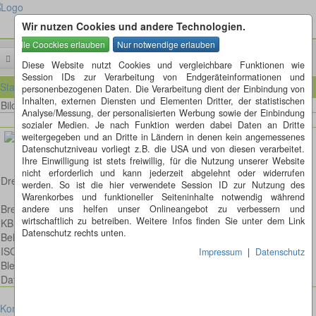
Wir nutzen Cookies und andere Technologien.
Menü
Diese Website nutzt Cookies und vergleichbare Funktionen wie
Session IDs zur Verarbeitung von Endgeräteinformationen und
Startseite
personenbezogenen Daten. Die Verarbeitung dient der Einbindung von
Inhalten, externen Diensten und Elementen Dritter, der statistischen
Bild 56 von 965
Bilder
Analyse/Messung, der personalisierten Werbung sowie der Einbindung
sozialer Medien. Je nach Funktion werden dabei Daten an Dritte
weitergegeben und an Dritte in Ländern in denen kein angemessenes
Datenschutzniveau vorliegt z.B. die USA und von diesen verarbeitet.
Ihre Einwilligung ist stets freiwillig, für die Nutzung unserer Website
nicht erforderlich und kann jederzeit abgelehnt oder widerrufen
Drei kleine Pilze im Moos
werden. So ist die hier verwendete Session ID zur Nutzung des
Warenkorbes und funktioneller Seiteninhalte notwendig während
Brennweite: 100mm
andere uns helfen unser Onlineangebot zu verbessern und
wirtschaftlich zu betreiben. Weitere Infos finden Sie unter dem Link
KB Format entsprechend: mm
Datenschutz rechts unten.
Belichtungsdauer : 2/1
ISO: 100
Impressum
|
Datenschutz
Blende: f/4.0
Datum: 2023:01:01 16:14:20
Kontakt
Impressum
Datenschutz
Cookies