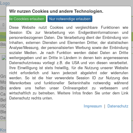
Wir nutzen Cookies und andere Technologien.
Menü
Diese Website nutzt Cookies und vergleichbare Funktionen wie
Session IDs zur Verarbeitung von Endgeräteinformationen und
Startseite
personenbezogenen Daten. Die Verarbeitung dient der Einbindung von
Inhalten, externen Diensten und Elementen Dritter, der statistischen
Bild 39 von 80
Bilder
Analyse/Messung, der personalisierten Werbung sowie der Einbindung
sozialer Medien. Je nach Funktion werden dabei Daten an Dritte
weitergegeben und an Dritte in Ländern in denen kein angemessenes
Datenschutzniveau vorliegt z.B. die USA und von diesen verarbeitet.
Ihre Einwilligung ist stets freiwillig, für die Nutzung unserer Website
nicht erforderlich und kann jederzeit abgelehnt oder widerrufen
Grashüpfer
werden. So ist die hier verwendete Session ID zur Nutzung des
Model: Canon EOS 6D
Warenkorbes und funktioneller Seiteninhalte notwendig während
Brennweite: 100mm
andere uns helfen unser Onlineangebot zu verbessern und
wirtschaftlich zu betreiben. Weitere Infos finden Sie unter dem Link
Canon EF 100mm 2,8 L IS USM Macro
Datenschutz rechts unten.
Belichtungsdauer : 1/160
ISO: 400
Impressum
|
Datenschutz
Blende: f/8.0
Datum: 2018:07:10 13:22:03
Kontakt
Impressum
Datenschutz
Cookies