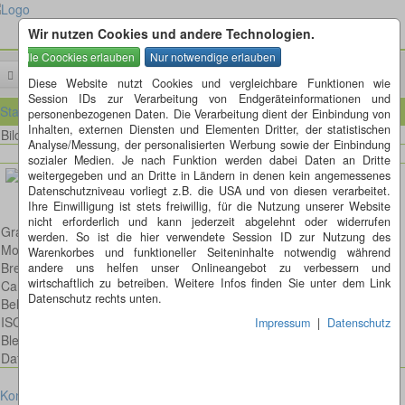
Wir nutzen Cookies und andere Technologien.
Menü
Diese Website nutzt Cookies und vergleichbare Funktionen wie
Session IDs zur Verarbeitung von Endgeräteinformationen und
Startseite
personenbezogenen Daten. Die Verarbeitung dient der Einbindung von
Inhalten, externen Diensten und Elementen Dritter, der statistischen
Bild 4 von 80
Bilder
Analyse/Messung, der personalisierten Werbung sowie der Einbindung
sozialer Medien. Je nach Funktion werden dabei Daten an Dritte
weitergegeben und an Dritte in Ländern in denen kein angemessenes
Datenschutzniveau vorliegt z.B. die USA und von diesen verarbeitet.
Ihre Einwilligung ist stets freiwillig, für die Nutzung unserer Website
nicht erforderlich und kann jederzeit abgelehnt oder widerrufen
Grashüpfer
werden. So ist die hier verwendete Session ID zur Nutzung des
Model: Canon EOS 6D
Warenkorbes und funktioneller Seiteninhalte notwendig während
Brennweite: 100mm
andere uns helfen unser Onlineangebot zu verbessern und
wirtschaftlich zu betreiben. Weitere Infos finden Sie unter dem Link
Canon EF 100mm 2,8 L IS USM Macro
Datenschutz rechts unten.
Belichtungsdauer : 1/125
ISO: 250
Impressum
|
Datenschutz
Blende: f/7.1
Datum: 2022:06:07 13:23:56
Kontakt
Impressum
Datenschutz
Cookies