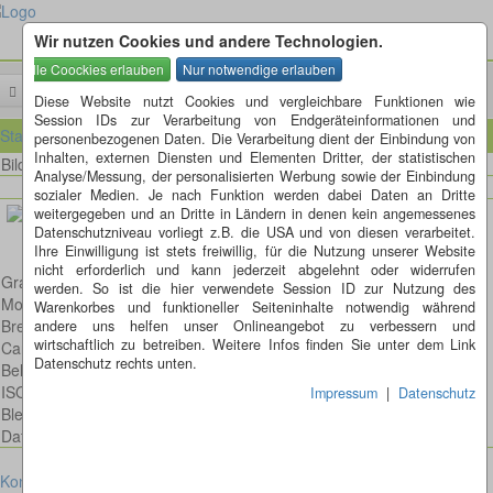
Wir nutzen Cookies und andere Technologien.
Menü
Diese Website nutzt Cookies und vergleichbare Funktionen wie
Session IDs zur Verarbeitung von Endgeräteinformationen und
Startseite
personenbezogenen Daten. Die Verarbeitung dient der Einbindung von
Inhalten, externen Diensten und Elementen Dritter, der statistischen
Bild 20 von 80
Bilder
Analyse/Messung, der personalisierten Werbung sowie der Einbindung
sozialer Medien. Je nach Funktion werden dabei Daten an Dritte
weitergegeben und an Dritte in Ländern in denen kein angemessenes
Datenschutzniveau vorliegt z.B. die USA und von diesen verarbeitet.
Ihre Einwilligung ist stets freiwillig, für die Nutzung unserer Website
nicht erforderlich und kann jederzeit abgelehnt oder widerrufen
Grashüpfer
werden. So ist die hier verwendete Session ID zur Nutzung des
Model: Canon EOS 6D
Warenkorbes und funktioneller Seiteninhalte notwendig während
Brennweite: 100mm
andere uns helfen unser Onlineangebot zu verbessern und
wirtschaftlich zu betreiben. Weitere Infos finden Sie unter dem Link
Canon EF 100mm 2,8 L IS USM Macro
Datenschutz rechts unten.
Belichtungsdauer : 1/160
ISO: 100
Impressum
|
Datenschutz
Blende: f/6.3
Datum: 2020:06:30 12:59:11
Kontakt
Impressum
Datenschutz
Cookies